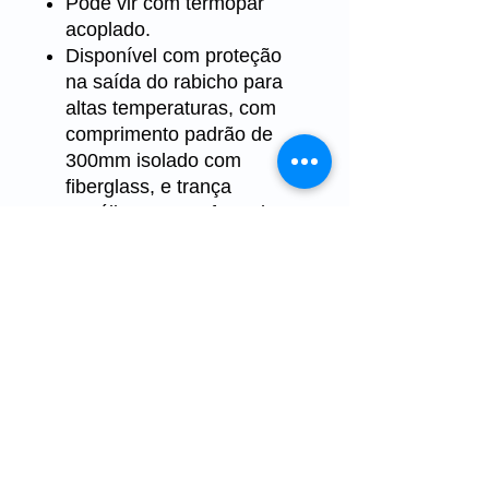
Pode vir com termopar
acoplado.
Disponível com proteção
na saída do rabicho para
altas temperaturas, com
comprimento padrão de
300mm isolado com
fiberglass, e trança
metálica extra reforçada
em aço inoxidável.
Teste padrão realizado
DIMENSION
RIGIDEZ
AL E VISUAL
DIELÉTRICA
Isolação 20
Variação
megas /
ôhmica:
1000 volts
tolerância de ±
10%