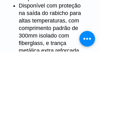
Disponível com proteção
na saída do rabicho para
altas temperaturas, com
comprimento padrão de
300mm isolado com
fiberglass, e trança
metálica extra reforçada
em aço inoxidável.
Teste padrão realizado
DIMENSION
RIGIDEZ
AL E VISUAL
DIELÉTRICA
Isolação 20
Variação
megas /
ôhmica:
1000 volts
tolerância de ±
10%