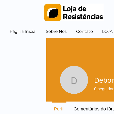
Página Inicial
Sobre Nós
Contato
LOJA
Debor
DeborahK
0
seguidor
Perfil
Comentários do fó