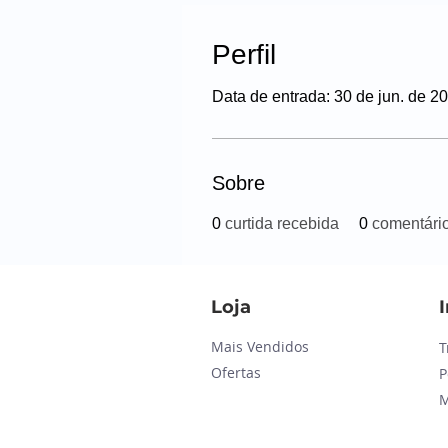
Perfil
Data de entrada: 30 de jun. de 2
Sobre
0
curtida recebida
0
comentári
Loja
Mais Vendidos
T
Ofertas
P
M