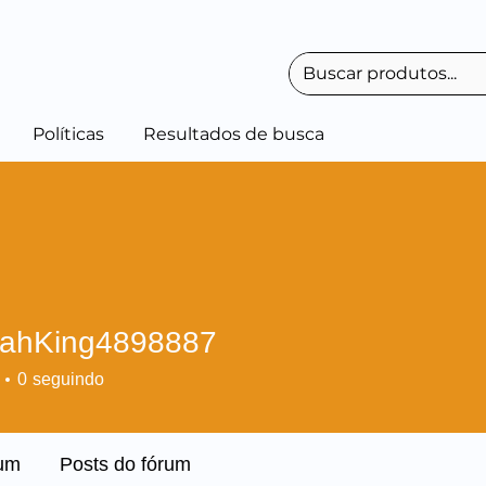
Políticas
Resultados de busca
ahKing4898887
ing4898887
0
seguindo
rum
Posts do fórum