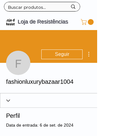
Loja de Resistências
Mais ações
Seguir
fashionluxurybazaar100
fashionluxurybazaar1004
Perfil
Data de entrada: 6 de set. de 2024