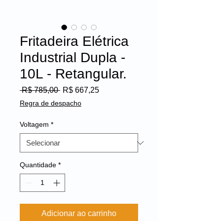
Fritadeira Elétrica
Industrial Dupla -
10L - Retangular.
Preço
Preço
 R$ 785,00 
R$ 667,25
normal
promocional
Regra de despacho
Voltagem
*
Quantidade
*
Adicionar ao carrinho