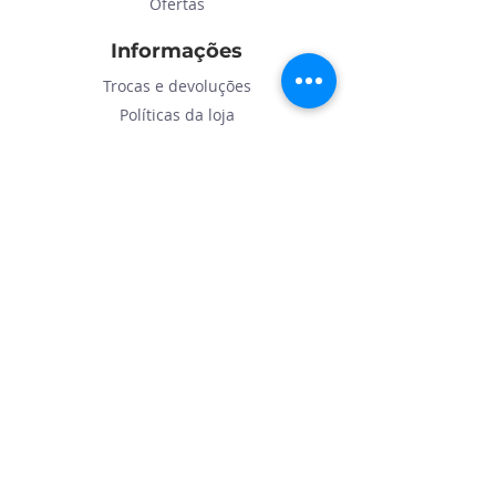
Ofertas
Informações
Trocas e devoluções
Políticas da loja
Métodos de
pagamento
Explore
Sobre
Contato
Atendimento ao cliente
Tel: (11)
4755-1022
Email:
vendas@itaquaresistencias.com.b
r
© 2022. Todos os direitos são reservados
-Loja de Resistências
Araújo CNPJ: 41.253.588/0001-72
Estr. Pinheirinho Novo, 408 Loja-02 - Jardim Alpes de Itaquá -