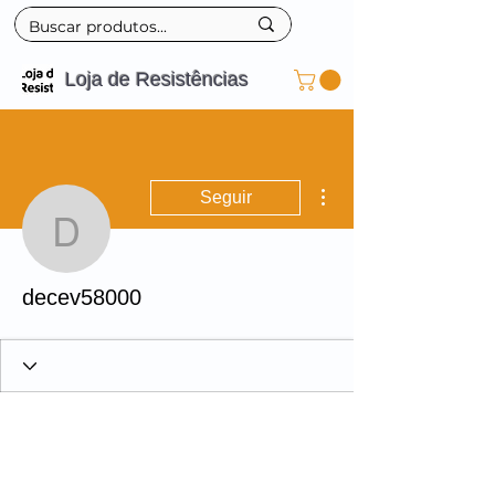
Loja de Resistências
Mais ações
Seguir
decev58000
decev58000